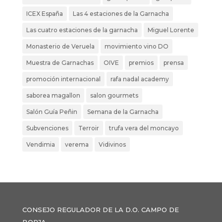
ICEX España
Las 4 estaciones de la Garnacha
Las cuatro estaciones de la garnacha
Miguel Lorente
Monasterio de Veruela
movimiento vino DO
Muestra de Garnachas
OIVE
premios
prensa
promoción internacional
rafa nadal academy
saborea magallon
salon gourmets
Salón Guía Peñin
Semana de la Garnacha
Subvenciones
Terroir
trufa vera del moncayo
Vendimia
verema
Vidivinos
CONSEJO REGULADOR DE LA D.O. CAMPO DE
BORJA