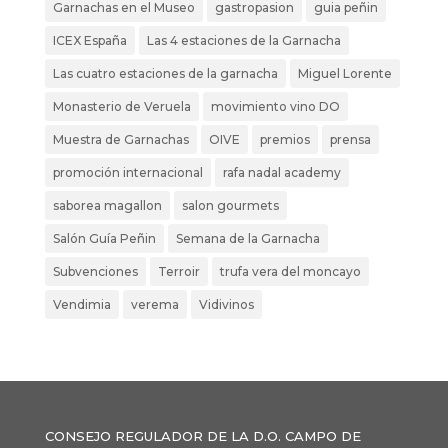
Garnachas en el Museo
gastropasion
guia peñin
ICEX España
Las 4 estaciones de la Garnacha
Las cuatro estaciones de la garnacha
Miguel Lorente
Monasterio de Veruela
movimiento vino DO
Muestra de Garnachas
OIVE
premios
prensa
promoción internacional
rafa nadal academy
saborea magallon
salon gourmets
Salón Guía Peñin
Semana de la Garnacha
Subvenciones
Terroir
trufa vera del moncayo
Vendimia
verema
Vidivinos
CONSEJO REGULADOR DE LA D.O. CAMPO DE