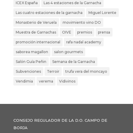
ICEX España
Las 4 estaciones de la Garnacha
Las cuatro estaciones de la garnacha
Miguel Lorente
Monasterio de Veruela
movimiento vino DO
Muestra de Garnachas
OIVE
premios
prensa
promoción internacional
rafa nadal academy
saborea magallon
salon gourmets
Salón Guía Peñin
Semana de la Garnacha
Subvenciones
Terroir
trufa vera del moncayo
Vendimia
verema
Vidivinos
CONSEJO REGULADOR DE LA D.O. CAMPO DE
BORJA