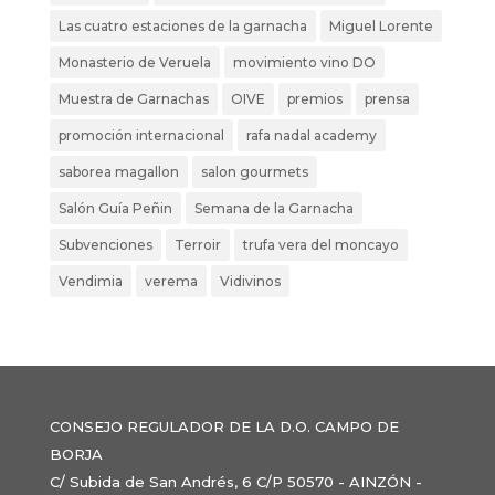
Las cuatro estaciones de la garnacha
Miguel Lorente
Monasterio de Veruela
movimiento vino DO
Muestra de Garnachas
OIVE
premios
prensa
promoción internacional
rafa nadal academy
saborea magallon
salon gourmets
Salón Guía Peñin
Semana de la Garnacha
Subvenciones
Terroir
trufa vera del moncayo
Vendimia
verema
Vidivinos
CONSEJO REGULADOR DE LA D.O. CAMPO DE
BORJA
C/ Subida de San Andrés, 6 C/P 50570 - AINZÓN -