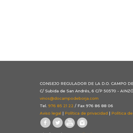
CONSEJO REGULADOR DE LA D.O. CAMPO D
C/ Subida de San Andrés, 6 C/P 50570 - AI
vinos@docampodeborja.com
Tel.
976 85 21 22
/ Fax 976 86 88 06
Aviso legal
|
Política de privacidad
|
Política d