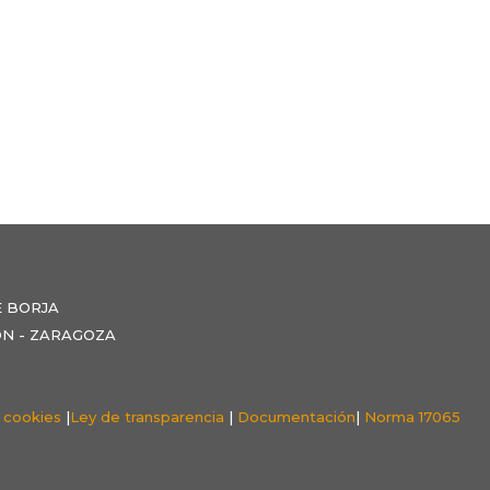
E BORJA
NZÓN - ZARAGOZA
e cookies
|
Ley de transparencia
|
Documentación
|
Norma 17065