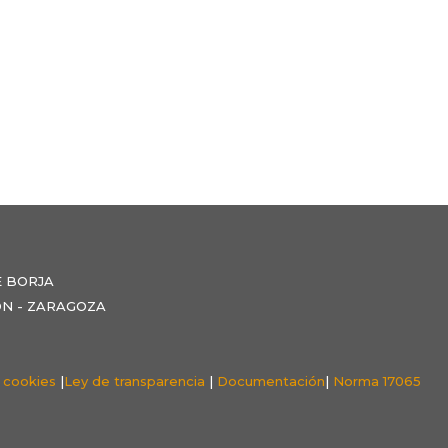
E BORJA
NZÓN - ZARAGOZA
e cookies
|
Ley de transparencia
|
Documentación
|
Norma 17065