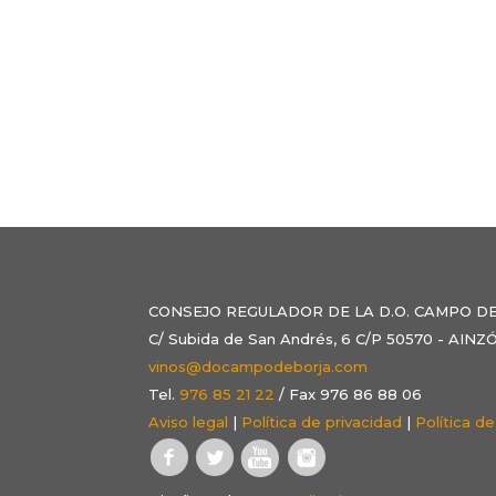
CONSEJO REGULADOR DE LA D.O. CAMPO D
C/ Subida de San Andrés, 6 C/P 50570 - AI
vinos@docampodeborja.com
Tel.
976 85 21 22
/ Fax 976 86 88 06
Aviso legal
|
Política de privacidad
|
Política d