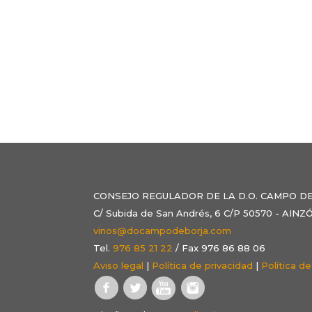
CONSEJO REGULADOR DE LA D.O. CAMPO D
C/ Subida de San Andrés, 6 C/P 50570 - AI
vinos@docampodeborja.com
Tel.
976 85 21 22
/ Fax 976 86 88 06
Aviso legal
|
Política de privacidad
|
Política d