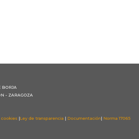
E BORJA
NZÓN - ZARAGOZA
e cookies
|
Ley de transparencia
|
Documentación
|
Norma 17065