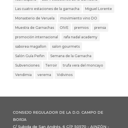
Las cuatro estaciones de la garnacha
Miguel Lorente
Monasterio de Veruela
movimiento vino DO
Muestra de Garnachas
OIVE
premios
prensa
promoción internacional
rafa nadal academy
saborea magallon
salon gourmets
Salón Guía Peñin
Semana de la Garnacha
Subvenciones
Terroir
trufa vera del moncayo
Vendimia
verema
Vidivinos
CONSEJO REGULADOR DE LA D.O. CAMPO DE
BORJA
C/ Subida de San Andrés, 6 C/P 50570 - AINZÓN -