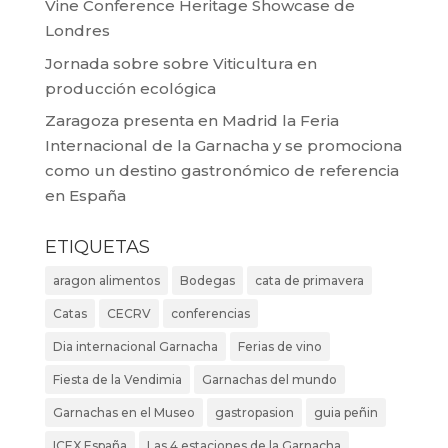
Vine Conference Heritage Showcase de
Londres
Jornada sobre sobre Viticultura en
producción ecológica
Zaragoza presenta en Madrid la Feria
Internacional de la Garnacha y se promociona
como un destino gastronómico de referencia
en España
ETIQUETAS
aragon alimentos
Bodegas
cata de primavera
Catas
CECRV
conferencias
Dia internacional Garnacha
Ferias de vino
Fiesta de la Vendimia
Garnachas del mundo
Garnachas en el Museo
gastropasion
guia peñin
ICEX España
Las 4 estaciones de la Garnacha