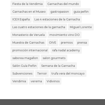
Fiesta de la Vendimia
Garnachas del mundo
Garnachas en el Museo
gastropasion
guia peñin
ICEX España
Las 4 estaciones de la Garnacha
Las cuatro estaciones de la garnacha
Miguel Lorente
Monasterio de Veruela
movimiento vino DO
Muestra de Garnachas
OIVE
premios
prensa
promoción internacional
rafa nadal academy
saborea magallon
salon gourmets
Salón Guía Peñin
Semana de la Garnacha
Subvenciones
Terroir
trufa vera del moncayo
Vendimia
verema
Vidivinos