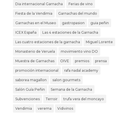
Dia internacional Garnacha
Ferias de vino
Fiesta de la Vendimia
Garnachas del mundo
Garnachas en el Museo
gastropasion
guia peñin
ICEX España
Las 4 estaciones de la Garnacha
Las cuatro estaciones de la garnacha
Miguel Lorente
Monasterio de Veruela
movimiento vino DO
Muestra de Garnachas
OIVE
premios
prensa
promoción internacional
rafa nadal academy
saborea magallon
salon gourmets
Salón Guía Peñin
Semana de la Garnacha
Subvenciones
Terroir
trufa vera del moncayo
Vendimia
verema
Vidivinos