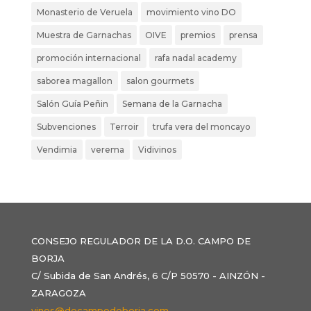
Monasterio de Veruela
movimiento vino DO
Muestra de Garnachas
OIVE
premios
prensa
promoción internacional
rafa nadal academy
saborea magallon
salon gourmets
Salón Guía Peñin
Semana de la Garnacha
Subvenciones
Terroir
trufa vera del moncayo
Vendimia
verema
Vidivinos
CONSEJO REGULADOR DE LA D.O. CAMPO DE
BORJA
C/ Subida de San Andrés, 6 C/P 50570 - AINZÓN -
ZARAGOZA
vinos@docampodeborja.com