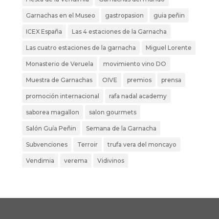
Garnachas en el Museo
gastropasion
guia peñin
ICEX España
Las 4 estaciones de la Garnacha
Las cuatro estaciones de la garnacha
Miguel Lorente
Monasterio de Veruela
movimiento vino DO
Muestra de Garnachas
OIVE
premios
prensa
promoción internacional
rafa nadal academy
saborea magallon
salon gourmets
Salón Guía Peñin
Semana de la Garnacha
Subvenciones
Terroir
trufa vera del moncayo
Vendimia
verema
Vidivinos