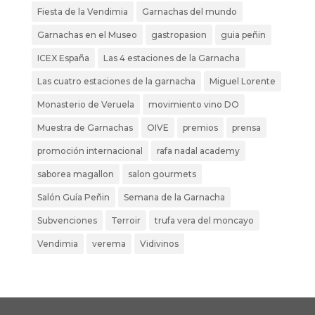
Fiesta de la Vendimia
Garnachas del mundo
Garnachas en el Museo
gastropasion
guia peñin
ICEX España
Las 4 estaciones de la Garnacha
Las cuatro estaciones de la garnacha
Miguel Lorente
Monasterio de Veruela
movimiento vino DO
Muestra de Garnachas
OIVE
premios
prensa
promoción internacional
rafa nadal academy
saborea magallon
salon gourmets
Salón Guía Peñin
Semana de la Garnacha
Subvenciones
Terroir
trufa vera del moncayo
Vendimia
verema
Vidivinos