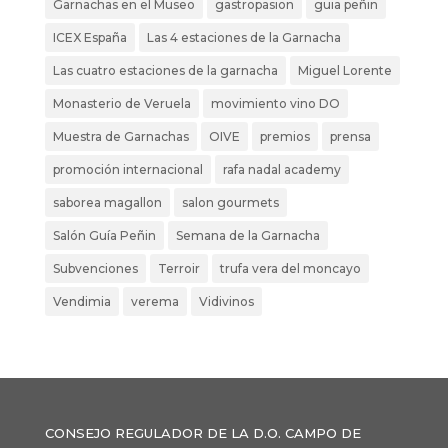
Garnachas en el Museo
gastropasion
guia peñin
ICEX España
Las 4 estaciones de la Garnacha
Las cuatro estaciones de la garnacha
Miguel Lorente
Monasterio de Veruela
movimiento vino DO
Muestra de Garnachas
OIVE
premios
prensa
promoción internacional
rafa nadal academy
saborea magallon
salon gourmets
Salón Guía Peñin
Semana de la Garnacha
Subvenciones
Terroir
trufa vera del moncayo
Vendimia
verema
Vidivinos
CONSEJO REGULADOR DE LA D.O. CAMPO DE