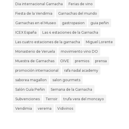
Dia internacional Garnacha
Ferias de vino
Fiesta de la Vendimia
Garnachas del mundo
Garnachas en el Museo
gastropasion
guia peñin
ICEX España
Las 4 estaciones de la Garnacha
Las cuatro estaciones de la garnacha
Miguel Lorente
Monasterio de Veruela
movimiento vino DO
Muestra de Garnachas
OIVE
premios
prensa
promoción internacional
rafa nadal academy
saborea magallon
salon gourmets
Salón Guía Peñin
Semana de la Garnacha
Subvenciones
Terroir
trufa vera del moncayo
Vendimia
verema
Vidivinos