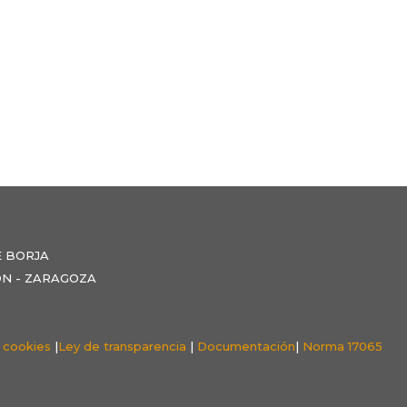
E BORJA
NZÓN - ZARAGOZA
e cookies
|
Ley de transparencia
|
Documentación
|
Norma 17065