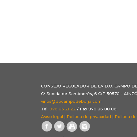
CONSEJO REGULADOR DE LA D.O. CAMPO D
C/ Subida de San Andrés, 6 C/P 50570 - AI
vinos@docampodeborja.com
Tel.
976 85 21 22
/ Fax 976 86 88 06
Aviso legal
|
Política de privacidad
|
Política d