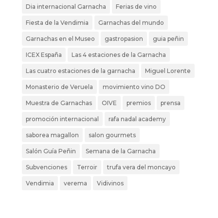
Dia internacional Garnacha
Ferias de vino
Fiesta de la Vendimia
Garnachas del mundo
Garnachas en el Museo
gastropasion
guia peñin
ICEX España
Las 4 estaciones de la Garnacha
Las cuatro estaciones de la garnacha
Miguel Lorente
Monasterio de Veruela
movimiento vino DO
Muestra de Garnachas
OIVE
premios
prensa
promoción internacional
rafa nadal academy
saborea magallon
salon gourmets
Salón Guía Peñin
Semana de la Garnacha
Subvenciones
Terroir
trufa vera del moncayo
Vendimia
verema
Vidivinos