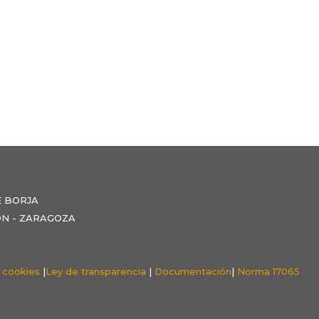
E BORJA
NZÓN - ZARAGOZA
e cookies
|
Ley de transparencia
|
Documentación
|
Norma 17065