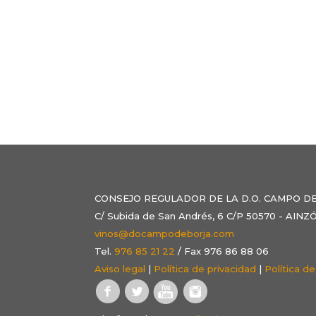
CONSEJO REGULADOR DE LA D.O. CAMPO D
C/ Subida de San Andrés, 6 C/P 50570 - AI
vinos@docampodeborja.com
Tel.
976 85 21 22
/ Fax 976 86 88 06
Aviso legal
|
Política de privacidad
|
Política d