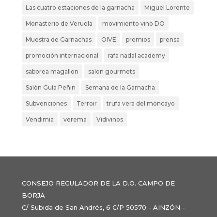
Las cuatro estaciones de la garnacha
Miguel Lorente
Monasterio de Veruela
movimiento vino DO
Muestra de Garnachas
OIVE
premios
prensa
promoción internacional
rafa nadal academy
saborea magallon
salon gourmets
Salón Guía Peñin
Semana de la Garnacha
Subvenciones
Terroir
trufa vera del moncayo
Vendimia
verema
Vidivinos
CONSEJO REGULADOR DE LA D.O. CAMPO DE
BORJA
C/ Subida de San Andrés, 6 C/P 50570 - AINZÓN -