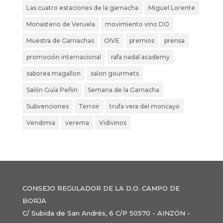
Las cuatro estaciones de la garnacha
Miguel Lorente
Monasterio de Veruela
movimiento vino DO
Muestra de Garnachas
OIVE
premios
prensa
promoción internacional
rafa nadal academy
saborea magallon
salon gourmets
Salón Guía Peñin
Semana de la Garnacha
Subvenciones
Terroir
trufa vera del moncayo
Vendimia
verema
Vidivinos
CONSEJO REGULADOR DE LA D.O. CAMPO DE
BORJA
C/ Subida de San Andrés, 6 C/P 50570 - AINZÓN -