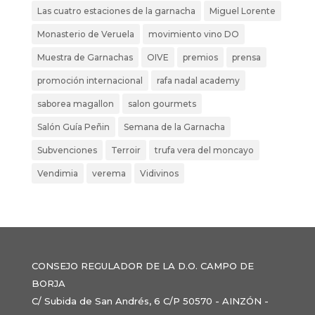
Las cuatro estaciones de la garnacha
Miguel Lorente
Monasterio de Veruela
movimiento vino DO
Muestra de Garnachas
OIVE
premios
prensa
promoción internacional
rafa nadal academy
saborea magallon
salon gourmets
Salón Guía Peñin
Semana de la Garnacha
Subvenciones
Terroir
trufa vera del moncayo
Vendimia
verema
Vidivinos
CONSEJO REGULADOR DE LA D.O. CAMPO DE
BORJA
C/ Subida de San Andrés, 6 C/P 50570 - AINZÓN -