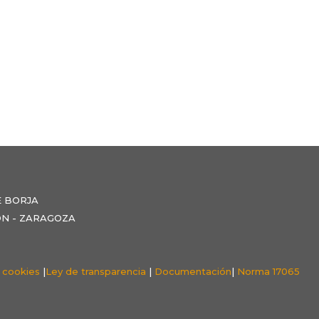
E BORJA
NZÓN - ZARAGOZA
e cookies
|
Ley de transparencia
|
Documentación
|
Norma 17065