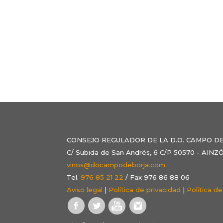
CONSEJO REGULADOR DE LA D.O. CAMPO D
C/ Subida de San Andrés, 6 C/P 50570 - AI
vinos@docampodeborja.com
Tel.
976 85 21 22
/ Fax 976 86 88 06
Aviso legal
|
Política de privacidad
|
Política d