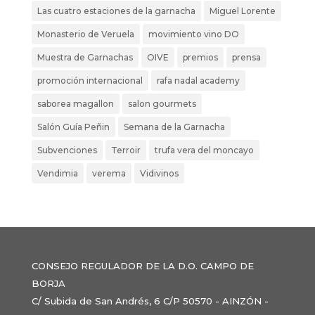
Las cuatro estaciones de la garnacha
Miguel Lorente
Monasterio de Veruela
movimiento vino DO
Muestra de Garnachas
OIVE
premios
prensa
promoción internacional
rafa nadal academy
saborea magallon
salon gourmets
Salón Guía Peñin
Semana de la Garnacha
Subvenciones
Terroir
trufa vera del moncayo
Vendimia
verema
Vidivinos
CONSEJO REGULADOR DE LA D.O. CAMPO DE
BORJA
C/ Subida de San Andrés, 6 C/P 50570 - AINZÓN -