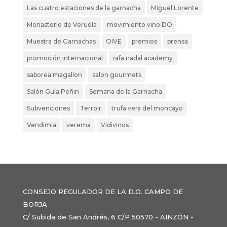
Las cuatro estaciones de la garnacha
Miguel Lorente
Monasterio de Veruela
movimiento vino DO
Muestra de Garnachas
OIVE
premios
prensa
promoción internacional
rafa nadal academy
saborea magallon
salon gourmets
Salón Guía Peñin
Semana de la Garnacha
Subvenciones
Terroir
trufa vera del moncayo
Vendimia
verema
Vidivinos
CONSEJO REGULADOR DE LA D.O. CAMPO DE
BORJA
C/ Subida de San Andrés, 6 C/P 50570 - AINZÓN -