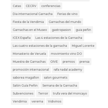
Catas
CECRV
conferencias
Dia internacional Garnacha
Ferias de vino
Fiesta de la Vendimia
Garnachas del mundo
Garnachas en el Museo
gastropasion
guia peñin
ICEX España
Las 4 estaciones de la Garnacha
Las cuatro estaciones de la garnacha
Miguel Lorente
Monasterio de Veruela
movimiento vino DO
Muestra de Garnachas
OIVE
premios
prensa
promoción internacional
rafa nadal academy
saborea magallon
salon gourmets
Salón Guía Peñin
Semana de la Garnacha
Subvenciones
Terroir
trufa vera del moncayo
Vendimia
verema
Vidivinos