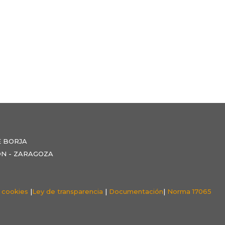
E BORJA
NZÓN - ZARAGOZA
e cookies
|
Ley de transparencia
|
Documentación
|
Norma 17065