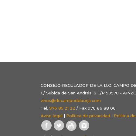
CONSEJO REGULADOR DE LA D.O. CAMPO D
C/ Subida de San Andrés, 6 C/P 50570 - AI
vinos@docampodeborja.com
Tel.
976 85 21 22
/ Fax 976 86 88 06
Aviso legal
|
Política de privacidad
|
Política d