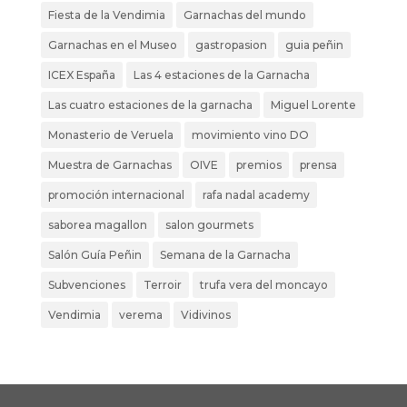
Fiesta de la Vendimia
Garnachas del mundo
Garnachas en el Museo
gastropasion
guia peñin
ICEX España
Las 4 estaciones de la Garnacha
Las cuatro estaciones de la garnacha
Miguel Lorente
Monasterio de Veruela
movimiento vino DO
Muestra de Garnachas
OIVE
premios
prensa
promoción internacional
rafa nadal academy
saborea magallon
salon gourmets
Salón Guía Peñin
Semana de la Garnacha
Subvenciones
Terroir
trufa vera del moncayo
Vendimia
verema
Vidivinos