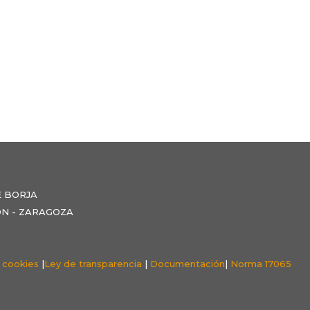
E BORJA
NZÓN - ZARAGOZA
e cookies
|
Ley de transparencia
|
Documentación
|
Norma 17065