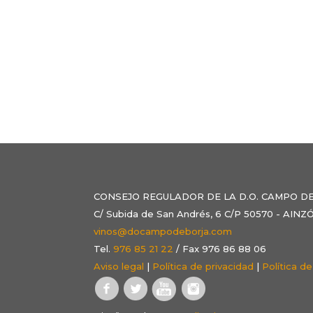
CONSEJO REGULADOR DE LA D.O. CAMPO D
C/ Subida de San Andrés, 6 C/P 50570 - AI
vinos@docampodeborja.com
Tel.
976 85 21 22
/ Fax 976 86 88 06
Aviso legal
|
Política de privacidad
|
Política d