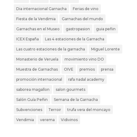
Dia internacional Garnacha
Ferias de vino
Fiesta de la Vendimia
Garnachas del mundo
Garnachas en el Museo
gastropasion
guia peñin
ICEX España
Las 4 estaciones de la Garnacha
Las cuatro estaciones de la garnacha
Miguel Lorente
Monasterio de Veruela
movimiento vino DO
Muestra de Garnachas
OIVE
premios
prensa
promoción internacional
rafa nadal academy
saborea magallon
salon gourmets
Salón Guía Peñin
Semana de la Garnacha
Subvenciones
Terroir
trufa vera del moncayo
Vendimia
verema
Vidivinos