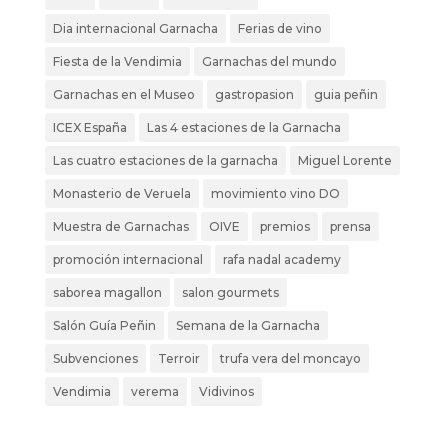
Dia internacional Garnacha
Ferias de vino
Fiesta de la Vendimia
Garnachas del mundo
Garnachas en el Museo
gastropasion
guia peñin
ICEX España
Las 4 estaciones de la Garnacha
Las cuatro estaciones de la garnacha
Miguel Lorente
Monasterio de Veruela
movimiento vino DO
Muestra de Garnachas
OIVE
premios
prensa
promoción internacional
rafa nadal academy
saborea magallon
salon gourmets
Salón Guía Peñin
Semana de la Garnacha
Subvenciones
Terroir
trufa vera del moncayo
Vendimia
verema
Vidivinos