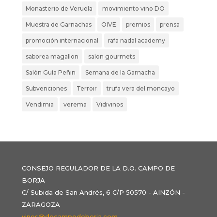
Monasterio de Veruela
movimiento vino DO
Muestra de Garnachas
OIVE
premios
prensa
promoción internacional
rafa nadal academy
saborea magallon
salon gourmets
Salón Guía Peñin
Semana de la Garnacha
Subvenciones
Terroir
trufa vera del moncayo
Vendimia
verema
Vidivinos
CONSEJO REGULADOR DE LA D.O. CAMPO DE
BORJA
C/ Subida de San Andrés, 6 C/P 50570 - AINZÓN -
ZARAGOZA
vinos@docampodeborja.com