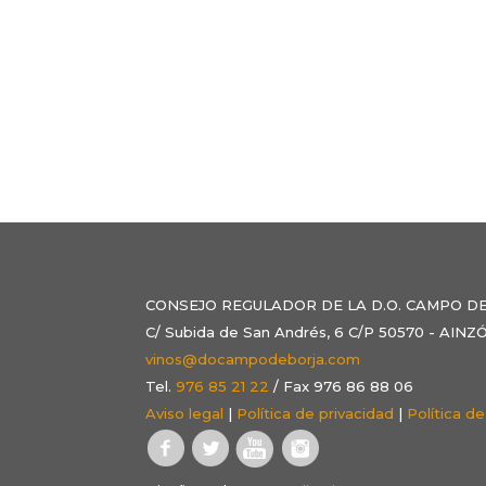
CONSEJO REGULADOR DE LA D.O. CAMPO D
C/ Subida de San Andrés, 6 C/P 50570 - AI
vinos@docampodeborja.com
Tel.
976 85 21 22
/ Fax 976 86 88 06
Aviso legal
|
Política de privacidad
|
Política d