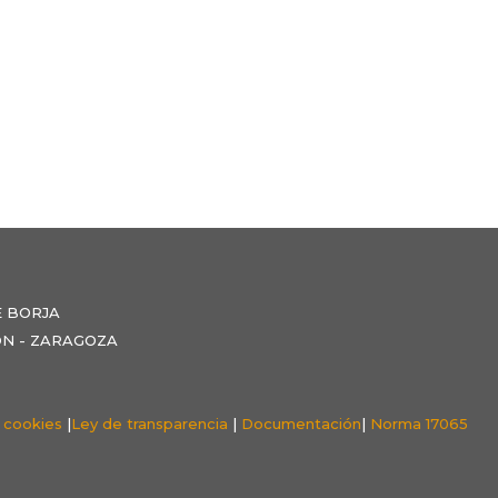
E BORJA
NZÓN - ZARAGOZA
e cookies
|
Ley de transparencia
|
Documentación
|
Norma 17065