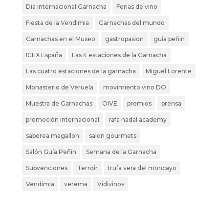
Dia internacional Garnacha
Ferias de vino
Fiesta de la Vendimia
Garnachas del mundo
Garnachas en el Museo
gastropasion
guia peñin
ICEX España
Las 4 estaciones de la Garnacha
Las cuatro estaciones de la garnacha
Miguel Lorente
Monasterio de Veruela
movimiento vino DO
Muestra de Garnachas
OIVE
premios
prensa
promoción internacional
rafa nadal academy
saborea magallon
salon gourmets
Salón Guía Peñin
Semana de la Garnacha
Subvenciones
Terroir
trufa vera del moncayo
Vendimia
verema
Vidivinos