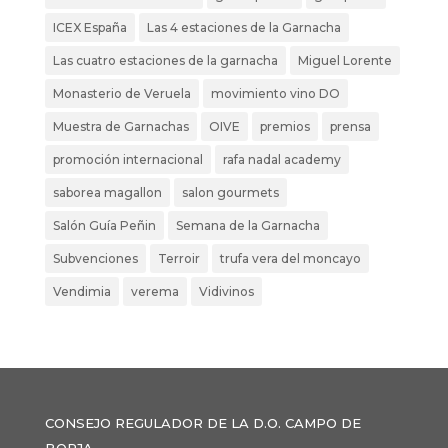
ICEX España
Las 4 estaciones de la Garnacha
Las cuatro estaciones de la garnacha
Miguel Lorente
Monasterio de Veruela
movimiento vino DO
Muestra de Garnachas
OIVE
premios
prensa
promoción internacional
rafa nadal academy
saborea magallon
salon gourmets
Salón Guía Peñin
Semana de la Garnacha
Subvenciones
Terroir
trufa vera del moncayo
Vendimia
verema
Vidivinos
CONSEJO REGULADOR DE LA D.O. CAMPO DE
BORJA