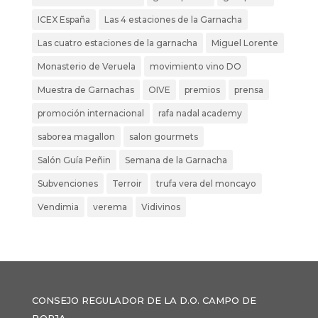
ICEX España
Las 4 estaciones de la Garnacha
Las cuatro estaciones de la garnacha
Miguel Lorente
Monasterio de Veruela
movimiento vino DO
Muestra de Garnachas
OIVE
premios
prensa
promoción internacional
rafa nadal academy
saborea magallon
salon gourmets
Salón Guía Peñin
Semana de la Garnacha
Subvenciones
Terroir
trufa vera del moncayo
Vendimia
verema
Vidivinos
CONSEJO REGULADOR DE LA D.O. CAMPO DE
BORJA