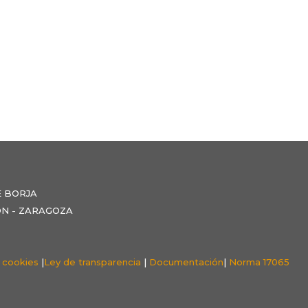
E BORJA
NZÓN - ZARAGOZA
e cookies
|
Ley de transparencia
|
Documentación
|
Norma 17065