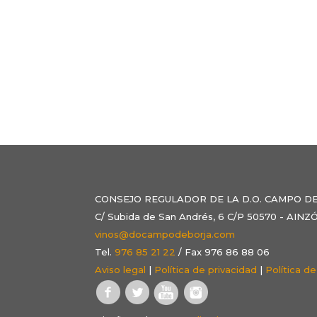
CONSEJO REGULADOR DE LA D.O. CAMPO D
C/ Subida de San Andrés, 6 C/P 50570 - AI
vinos@docampodeborja.com
Tel.
976 85 21 22
/ Fax 976 86 88 06
Aviso legal
|
Política de privacidad
|
Política d