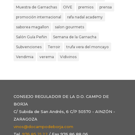
Muestra de Garnachas
OIVE
premios
prensa
promoción internacional
rafa nadal academy
saborea magallon
salon gourmets
Salón Guía Peñin
Semana de la Garnacha
Subvenciones
Terroir
trufa vera del moncayo
Vendimia
verema
Vidivinos
CONSEJO REGULADOR DE LA D.O. CAMPO DE
BORJA
C/ Subida de San Andrés, 6 C/P 50570 - AINZÓN -
ZARAGOZA
vinos@docampodeborja.com
Tel.
976 85 21 22
/ Fax 976 86 88 06