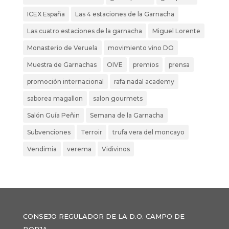
ICEX España
Las 4 estaciones de la Garnacha
Las cuatro estaciones de la garnacha
Miguel Lorente
Monasterio de Veruela
movimiento vino DO
Muestra de Garnachas
OIVE
premios
prensa
promoción internacional
rafa nadal academy
saborea magallon
salon gourmets
Salón Guía Peñin
Semana de la Garnacha
Subvenciones
Terroir
trufa vera del moncayo
Vendimia
verema
Vidivinos
CONSEJO REGULADOR DE LA D.O. CAMPO DE
BORJA