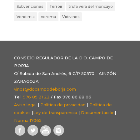
Subvenciones
Terroir
trufa vera del moncayo
Vendimia
verema
Vidivinos
CONSEJO REGULADOR DE LA D.O. CAMPO DE
BORJA
C/ Subida de San Andrés, 6 C/P 50570 - AINZÓN -
ZARAGOZA
vinos@docampodeborja.com
Tel.
976 85 21 22
/ Fax 976 86 88 06
Aviso legal
|
Política de privacidad
|
Política de
cookies
|
Ley de transparencia
|
Documentación
|
Norma 17065