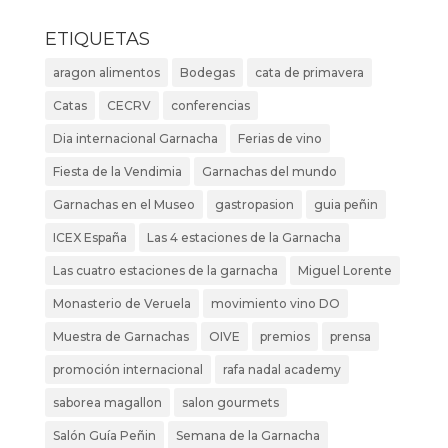
ETIQUETAS
aragon alimentos
Bodegas
cata de primavera
Catas
CECRV
conferencias
Dia internacional Garnacha
Ferias de vino
Fiesta de la Vendimia
Garnachas del mundo
Garnachas en el Museo
gastropasion
guia peñin
ICEX España
Las 4 estaciones de la Garnacha
Las cuatro estaciones de la garnacha
Miguel Lorente
Monasterio de Veruela
movimiento vino DO
Muestra de Garnachas
OIVE
premios
prensa
promoción internacional
rafa nadal academy
saborea magallon
salon gourmets
Salón Guía Peñin
Semana de la Garnacha