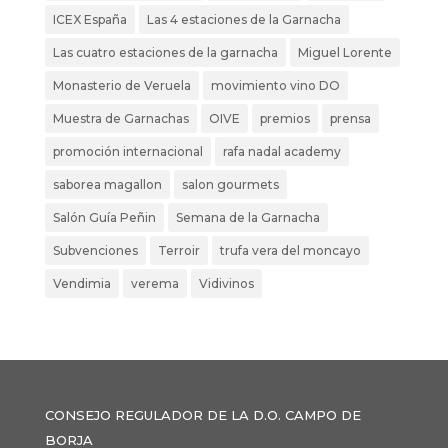
ICEX España
Las 4 estaciones de la Garnacha
Las cuatro estaciones de la garnacha
Miguel Lorente
Monasterio de Veruela
movimiento vino DO
Muestra de Garnachas
OIVE
premios
prensa
promoción internacional
rafa nadal academy
saborea magallon
salon gourmets
Salón Guía Peñin
Semana de la Garnacha
Subvenciones
Terroir
trufa vera del moncayo
Vendimia
verema
Vidivinos
CONSEJO REGULADOR DE LA D.O. CAMPO DE
BORJA