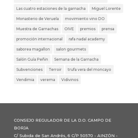
Las cuatro estaciones de la garnacha
Miguel Lorente
Monasterio de Veruela
movimiento vino DO
Muestra de Garnachas
OIVE
premios
prensa
promoción internacional
rafa nadal academy
saborea magallon
salon gourmets
Salón Guía Peñin
Semana de la Garnacha
Subvenciones
Terroir
trufa vera del moncayo
Vendimia
verema
Vidivinos
CONSEJO REGULADOR DE LA D.O. CAMPO DE
BORJA
C/ Subida de San Andrés, 6 C/P 50570 - AINZÓN -