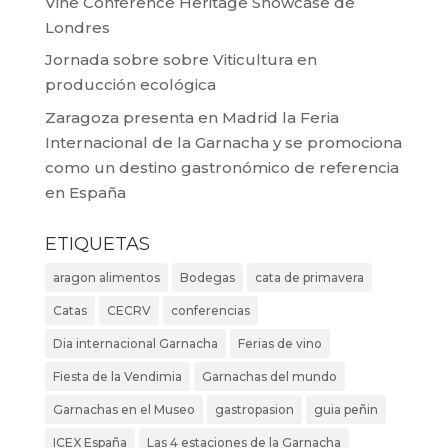
Vine Conference Heritage Showcase de
Londres
Jornada sobre sobre Viticultura en
producción ecológica
Zaragoza presenta en Madrid la Feria
Internacional de la Garnacha y se promociona
como un destino gastronómico de referencia
en España
ETIQUETAS
aragon alimentos
Bodegas
cata de primavera
Catas
CECRV
conferencias
Dia internacional Garnacha
Ferias de vino
Fiesta de la Vendimia
Garnachas del mundo
Garnachas en el Museo
gastropasion
guia peñin
ICEX España
Las 4 estaciones de la Garnacha