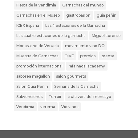
Fiesta de la Vendimia
Garnachas del mundo
Garnachas en el Museo
gastropasion
guia peñin
ICEX España
Las 4 estaciones de la Garnacha
Las cuatro estaciones de la garnacha
Miguel Lorente
Monasterio de Veruela
movimiento vino DO
Muestra de Garnachas
OIVE
premios
prensa
promoción internacional
rafa nadal academy
saborea magallon
salon gourmets
Salón Guía Peñin
Semana de la Garnacha
Subvenciones
Terroir
trufa vera del moncayo
Vendimia
verema
Vidivinos