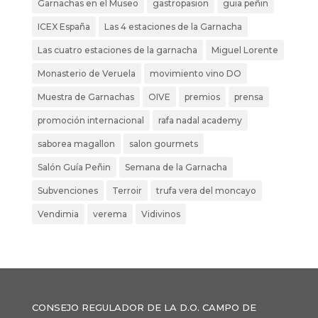
Garnachas en el Museo
gastropasion
guia peñin
ICEX España
Las 4 estaciones de la Garnacha
Las cuatro estaciones de la garnacha
Miguel Lorente
Monasterio de Veruela
movimiento vino DO
Muestra de Garnachas
OIVE
premios
prensa
promoción internacional
rafa nadal academy
saborea magallon
salon gourmets
Salón Guía Peñin
Semana de la Garnacha
Subvenciones
Terroir
trufa vera del moncayo
Vendimia
verema
Vidivinos
CONSEJO REGULADOR DE LA D.O. CAMPO DE