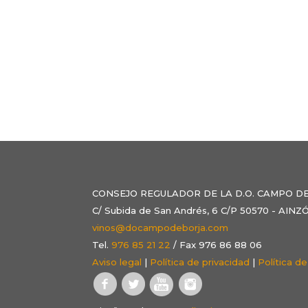
CONSEJO REGULADOR DE LA D.O. CAMPO D
C/ Subida de San Andrés, 6 C/P 50570 - AI
vinos@docampodeborja.com
Tel.
976 85 21 22
/ Fax 976 86 88 06
Aviso legal
|
Política de privacidad
|
Política d