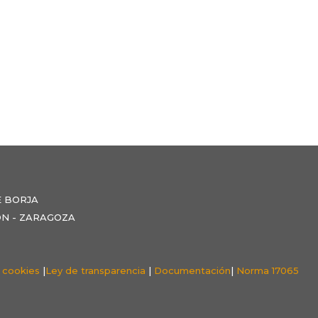
E BORJA
NZÓN - ZARAGOZA
e cookies
|
Ley de transparencia
|
Documentación
|
Norma 17065