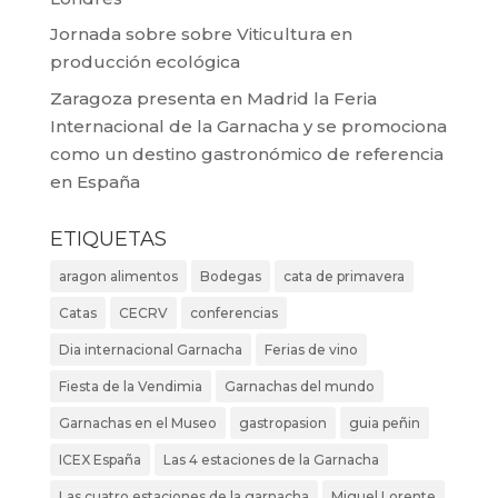
Jornada sobre sobre Viticultura en
producción ecológica
Zaragoza presenta en Madrid la Feria
Internacional de la Garnacha y se promociona
como un destino gastronómico de referencia
en España
ETIQUETAS
aragon alimentos
Bodegas
cata de primavera
Catas
CECRV
conferencias
Dia internacional Garnacha
Ferias de vino
Fiesta de la Vendimia
Garnachas del mundo
Garnachas en el Museo
gastropasion
guia peñin
ICEX España
Las 4 estaciones de la Garnacha
Las cuatro estaciones de la garnacha
Miguel Lorente