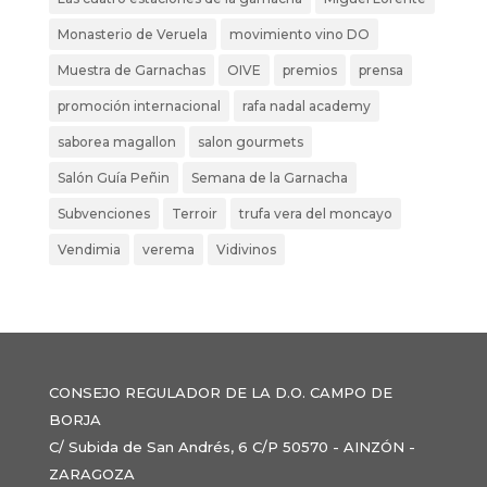
Monasterio de Veruela
movimiento vino DO
Muestra de Garnachas
OIVE
premios
prensa
promoción internacional
rafa nadal academy
saborea magallon
salon gourmets
Salón Guía Peñin
Semana de la Garnacha
Subvenciones
Terroir
trufa vera del moncayo
Vendimia
verema
Vidivinos
CONSEJO REGULADOR DE LA D.O. CAMPO DE
BORJA
C/ Subida de San Andrés, 6 C/P 50570 - AINZÓN -
ZARAGOZA