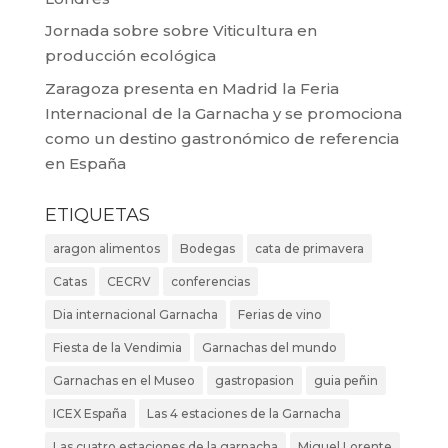
Jornada sobre sobre Viticultura en
producción ecológica
Zaragoza presenta en Madrid la Feria
Internacional de la Garnacha y se promociona
como un destino gastronómico de referencia
en España
ETIQUETAS
aragon alimentos
Bodegas
cata de primavera
Catas
CECRV
conferencias
Dia internacional Garnacha
Ferias de vino
Fiesta de la Vendimia
Garnachas del mundo
Garnachas en el Museo
gastropasion
guia peñin
ICEX España
Las 4 estaciones de la Garnacha
Las cuatro estaciones de la garnacha
Miguel Lorente