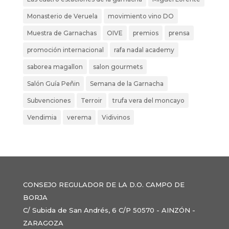
Monasterio de Veruela
movimiento vino DO
Muestra de Garnachas
OIVE
premios
prensa
promoción internacional
rafa nadal academy
saborea magallon
salon gourmets
Salón Guía Peñin
Semana de la Garnacha
Subvenciones
Terroir
trufa vera del moncayo
Vendimia
verema
Vidivinos
CONSEJO REGULADOR DE LA D.O. CAMPO DE
BORJA
C/ Subida de San Andrés, 6 C/P 50570 - AINZÓN -
ZARAGOZA