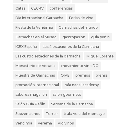
Catas
CECRV
conferencias
Dia internacional Garnacha
Ferias de vino
Fiesta de la Vendimia
Garnachas del mundo
Garnachas en el Museo
gastropasion
guia peñin
ICEX España
Las 4 estaciones de la Garnacha
Las cuatro estaciones de la garnacha
Miguel Lorente
Monasterio de Veruela
movimiento vino DO
Muestra de Garnachas
OIVE
premios
prensa
promoción internacional
rafa nadal academy
saborea magallon
salon gourmets
Salón Guía Peñin
Semana de la Garnacha
Subvenciones
Terroir
trufa vera del moncayo
Vendimia
verema
Vidivinos