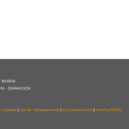
E BORJA
NZÓN - ZARAGOZA
e cookies
|
Ley de transparencia
|
Documentación
|
Norma 17065