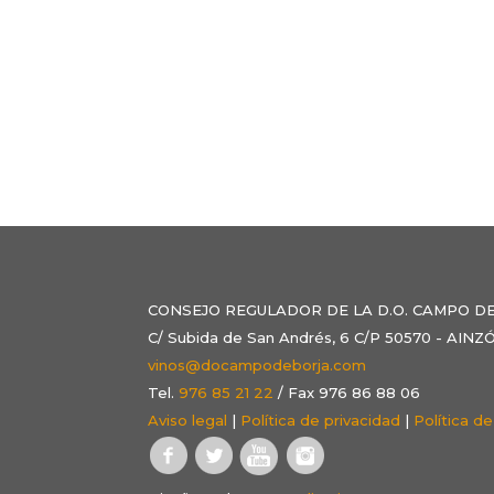
CONSEJO REGULADOR DE LA D.O. CAMPO D
C/ Subida de San Andrés, 6 C/P 50570 - AI
vinos@docampodeborja.com
Tel.
976 85 21 22
/ Fax 976 86 88 06
Aviso legal
|
Política de privacidad
|
Política d