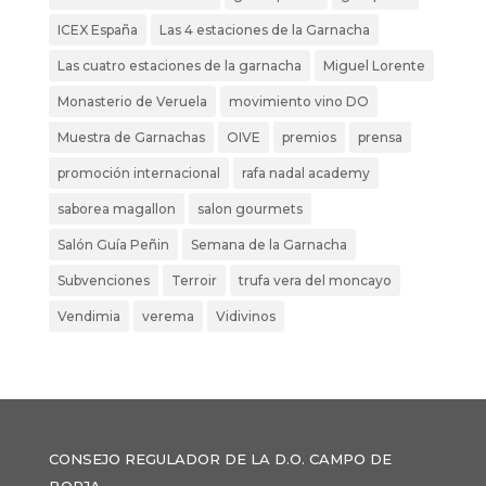
ICEX España
Las 4 estaciones de la Garnacha
Las cuatro estaciones de la garnacha
Miguel Lorente
Monasterio de Veruela
movimiento vino DO
Muestra de Garnachas
OIVE
premios
prensa
promoción internacional
rafa nadal academy
saborea magallon
salon gourmets
Salón Guía Peñin
Semana de la Garnacha
Subvenciones
Terroir
trufa vera del moncayo
Vendimia
verema
Vidivinos
CONSEJO REGULADOR DE LA D.O. CAMPO DE
BORJA