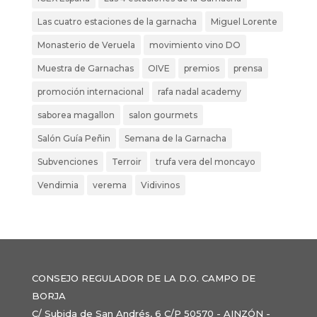
Las cuatro estaciones de la garnacha
Miguel Lorente
Monasterio de Veruela
movimiento vino DO
Muestra de Garnachas
OIVE
premios
prensa
promoción internacional
rafa nadal academy
saborea magallon
salon gourmets
Salón Guía Peñin
Semana de la Garnacha
Subvenciones
Terroir
trufa vera del moncayo
Vendimia
verema
Vidivinos
CONSEJO REGULADOR DE LA D.O. CAMPO DE
BORJA
C/ Subida de San Andrés, 6 C/P 50570 - AINZÓN -