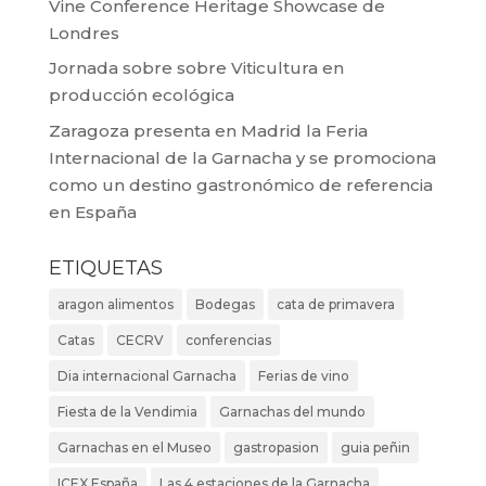
Vine Conference Heritage Showcase de
Londres
Jornada sobre sobre Viticultura en
producción ecológica
Zaragoza presenta en Madrid la Feria
Internacional de la Garnacha y se promociona
como un destino gastronómico de referencia
en España
ETIQUETAS
aragon alimentos
Bodegas
cata de primavera
Catas
CECRV
conferencias
Dia internacional Garnacha
Ferias de vino
Fiesta de la Vendimia
Garnachas del mundo
Garnachas en el Museo
gastropasion
guia peñin
ICEX España
Las 4 estaciones de la Garnacha